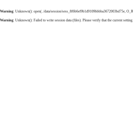
Warning
: Unknown(): open(../data/session/sess_8f6b6ef9b1d9109bbbba3672003bd75e, O_RDW
Warning
: Unknown(): Failed to write session data (files). Please verify that the current setting