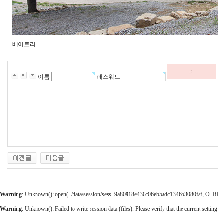
베이트리
이름
패스워드
Warning
: Unknown(): open(../data/session/sess_9a80918e430c06eb5adc134653080faf, O_RDWR
Warning
: Unknown(): Failed to write session data (files). Please verify that the current setting